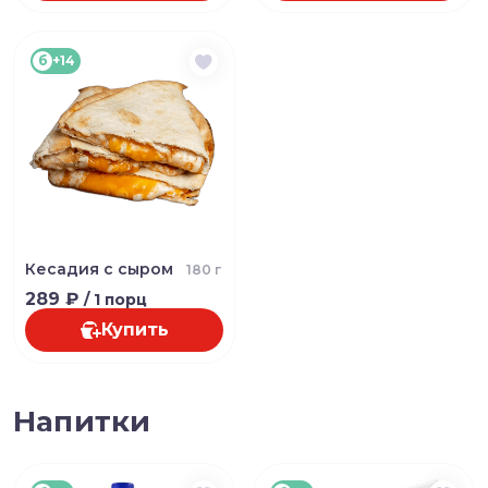
б
+14
Кесадия с сыром
180 г
289 ₽
/ 1 порц
Купить
Напитки