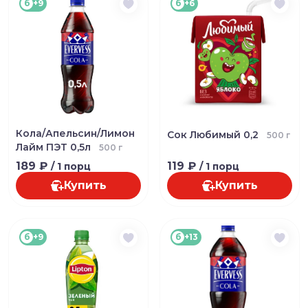
б
+9
б
+6
Кола/Апельсин/Лимон
Сок Любимый 0,2
500 г
Лайм ПЭТ 0,5л
500 г
189 ₽
119 ₽
/ 1 порц
/ 1 порц
Купить
Купить
б
+9
б
+13