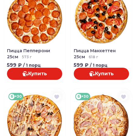
Пицца Пепперони
Пицца Манхеттен
25см
25см
573 г
618 г
599 ₽
599 ₽
/ 1 порц
/ 1 порц
Купить
Купить
б
+30
б
+30