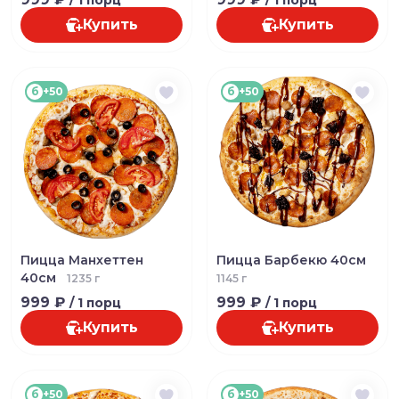
Купить
Купить
б
+50
б
+50
Пицца Манхеттен
Пицца Барбекю 40см
40см
1235 г
1145 г
999 ₽
999 ₽
/ 1 порц
/ 1 порц
Купить
Купить
б
+50
б
+50