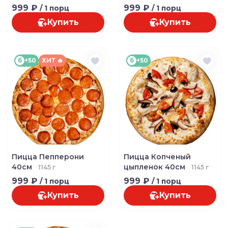
999 ₽
999 ₽
/ 1 порц
/ 1 порц
Купить
Купить
б
+50
ХИТ 🔥
б
+50
Пицца Пепперони
Пицца Копченый
40см
цыпленок 40см
1145 г
1145 г
999 ₽
999 ₽
/ 1 порц
/ 1 порц
Купить
Купить