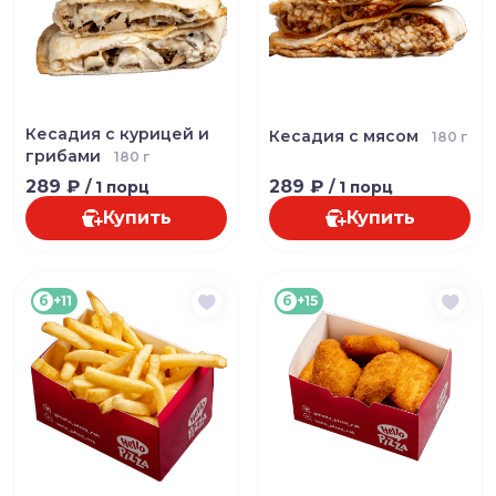
Кесадия с курицей и
Кесадия с мясом
180 г
грибами
180 г
289 ₽
289 ₽
/ 1 порц
/ 1 порц
Купить
Купить
б
+11
б
+15