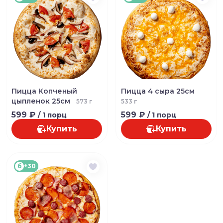
Пицца Копченый
Пицца 4 сыра 25см
цыпленок 25см
573 г
533 г
599 ₽
599 ₽
/ 1 порц
/ 1 порц
Купить
Купить
б
+30