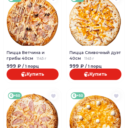
Пицца Ветчина и
Пицца Сливочный дуэт
грибы 40см
40см
1145 г
1145 г
999 ₽
999 ₽
/ 1 порц
/ 1 порц
Купить
Купить
б
+50
б
+50