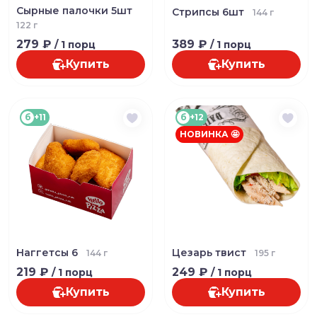
Сырные палочки 5шт
Стрипсы 6шт
144 г
122 г
279 ₽
389 ₽
/ 1 порц
/ 1 порц
Купить
Купить
б
+11
б
+12
НОВИНКА 🤩
Наггетсы 6
Цезарь твист
144 г
195 г
219 ₽
249 ₽
/ 1 порц
/ 1 порц
Купить
Купить