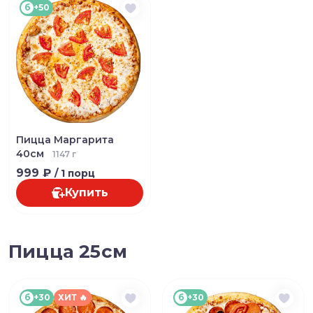
б
+50
Пицца Маргарита
40см
1147 г
999 ₽
/ 1 порц
Купить
Пицца 25см
б
+30
ХИТ 🔥
б
+30