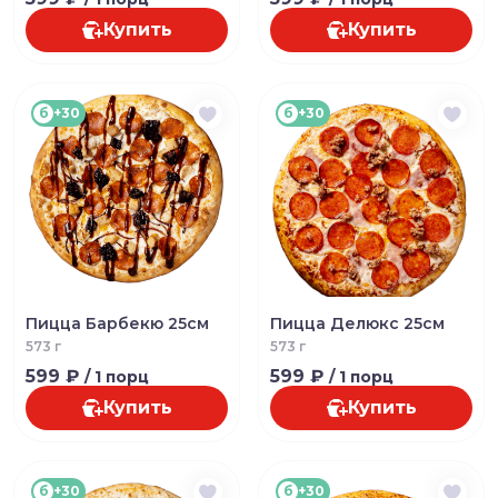
Купить
Купить
б
+30
б
+30
Пицца Барбекю 25см
Пицца Делюкс 25см
573 г
573 г
599 ₽
599 ₽
/ 1 порц
/ 1 порц
Купить
Купить
б
+30
б
+30