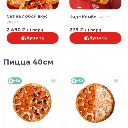
Сет на любой вкус
Кидс Комбо
459 г
2825 г
2 490 ₽
279 ₽
/ 1 порц
/ 1 порц
Купить
Купить
Пицца 40см
б
+50
б
+50