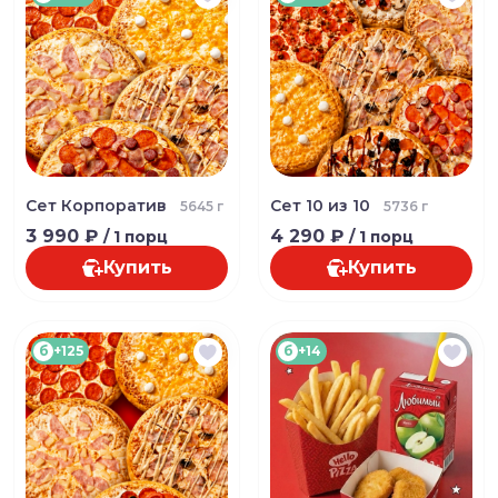
Сет Корпоратив
Сет 10 из 10
5645 г
5736 г
3 990 ₽
4 290 ₽
/ 1 порц
/ 1 порц
Купить
Купить
б
+125
б
+14