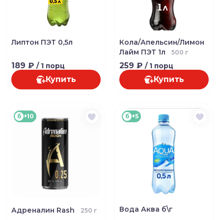
Липтон ПЭТ 0,5л
Кола/Апельсин/Лимон
Лайм ПЭТ 1л
500 г
189 ₽
259 ₽
/ 1 порц
/ 1 порц
Купить
Купить
б
+10
б
+5
Вода Аква б\г
Адреналин Rash
250 г