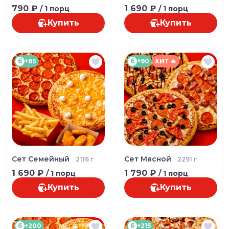
790 ₽
1 690 ₽
/ 1 порц
/ 1 порц
Купить
Купить
б
+85
б
+90
ХИТ 🔥
Сет Семейный
Сет Мясной
2116 г
2291 г
1 690 ₽
1 790 ₽
/ 1 порц
/ 1 порц
Купить
Купить
б
+200
б
+215