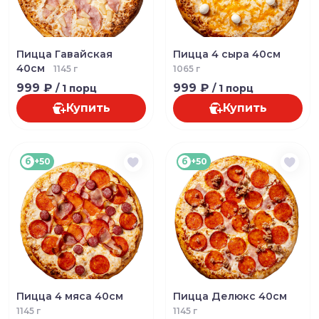
Пицца Гавайская
Пицца 4 сыра 40см
40см
1145 г
1065 г
999 ₽
999 ₽
/ 1 порц
/ 1 порц
Купить
Купить
б
+50
б
+50
Пицца 4 мяса 40см
Пицца Делюкс 40см
1145 г
1145 г