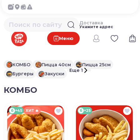
Доставка
Укажите адрес
Меню
КОМБО
Пицца 40см
Пицца 25см
Еще 1
Бургеры
Закуски
КОМБО
б
+45
ХИТ 🔥
б
+25