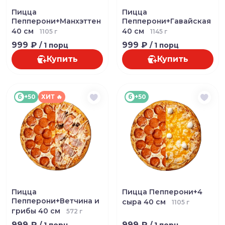
Пицца
Пицца
Пепперони+Манхэттен
Пепперони+Гавайская
40 см
40 см
1105 г
1145 г
999 ₽
999 ₽
/ 1 порц
/ 1 порц
Купить
Купить
б
+50
ХИТ 🔥
б
+50
Пицца
Пицца Пепперони+4
Пепперони+Ветчина и
сыра 40 см
1105 г
грибы 40 см
572 г
999 ₽
999 ₽
/ 1 порц
/ 1 порц