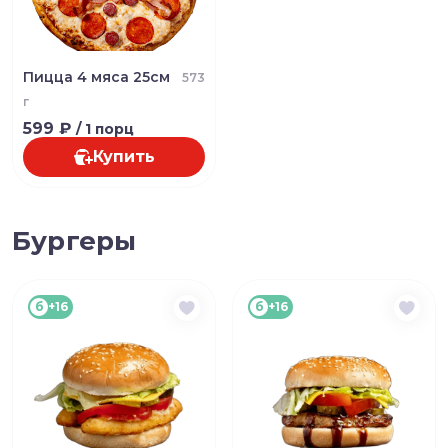
Пицца 4 мяса 25см
573
г
599 ₽
/ 1 порц
Купить
Бургеры
б
+16
б
+16