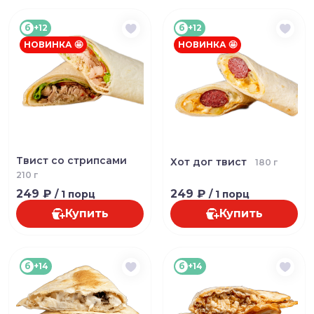
б
+12
б
+12
НОВИНКА 🤩
НОВИНКА 🤩
Твист со стрипсами
Хот дог твист
180 г
210 г
249 ₽
249 ₽
/ 1 порц
/ 1 порц
Купить
Купить
б
+14
б
+14