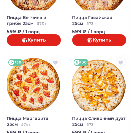
Пицца Ветчина и
Пицца Гавайская
грибы 25см
25см
573 г
573 г
599 ₽
599 ₽
/ 1 порц
/ 1 порц
Купить
Купить
б
+30
б
+30
Пицца Маргарита
Пицца Сливочный дуэт
25см
25см
574 г
573 г
599 ₽
599 ₽
/ 1 порц
/ 1 порц