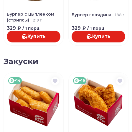
Бургер с цыпленком
Бургер говядина
188 г
(стрипсы)
219 г
329 ₽
329 ₽
/ 1 порц
/ 1 порц
Купить
Купить
Закуски
б
+14
б
+19