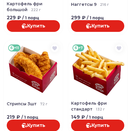
Картофель фри
Наггетсы 9
216 г
большой
222 г
229 ₽
299 ₽
/ 1 порц
/ 1 порц
Купить
Купить
б
+11
б
+7
Картофель фри
Стрипсы 3шт
72 г
стандарт
132 г
219 ₽
149 ₽
/ 1 порц
/ 1 порц
Купить
Купить