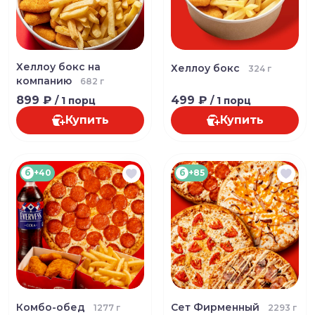
Хеллоу бокс на
Хеллоу бокс
324 г
компанию
682 г
899 ₽
499 ₽
/ 1 порц
/ 1 порц
Купить
Купить
б
+40
б
+85
Комбо-обед
Сет Фирменный
1277 г
2293 г