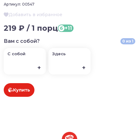
Артикул:
00547
Добавить в избранное
219 ₽ / 1 порц
+11
б
Вам с собой?
0
из
1
С собой
Здесь
+
+
Купить