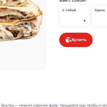
Вам с собой?
С собой
Здесь
+
Купить
! Внутри — нежное куриное филе, тянущийся сыр, грибы и че