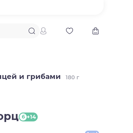
ицей и грибами
180 г
порц
+14
б