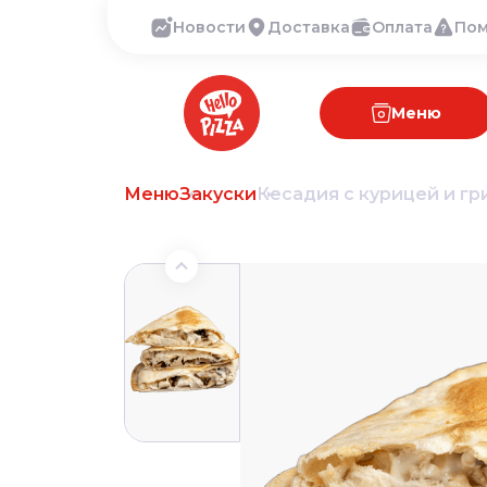
Новости
Доставка
Оплата
По
Меню
Меню
Закуски
Кесадия с курицей и г