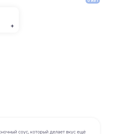
0
из
1
+
сночный соус, который делает вкус ещё