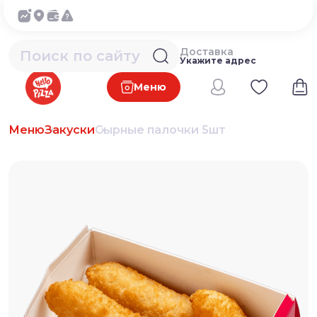
Доставка
Укажите адрес
Меню
Меню
Закуски
Сырные палочки 5шт