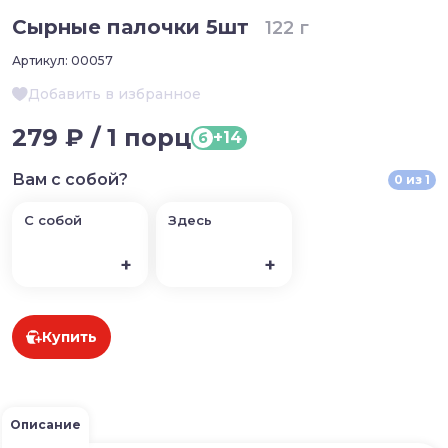
Сырные палочки 5шт
122 г
Артикул:
00057
Добавить в избранное
279 ₽ / 1 порц
+14
б
Вам с собой?
0
из
1
С собой
Здесь
+
+
Купить
Описание