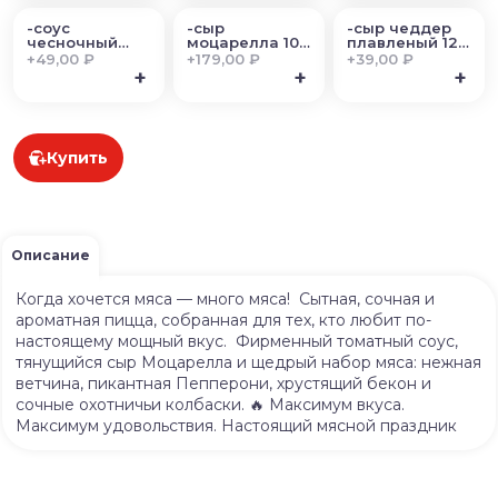
-соус
-сыр
-сыр чеддер
чесночный
моцарелла 100
плавленый 12
25гр
гр
гр
+
49,00 ₽
+
179,00 ₽
+
39,00 ₽
+
+
+
Купить
Описание
Когда хочется мяса — много мяса! Сытная, сочная и
ароматная пицца, собранная для тех, кто любит по-
настоящему мощный вкус. Фирменный томатный соус,
тянущийся сыр Моцарелла и щедрый набор мяса: нежная
ветчина, пикантная Пепперони, хрустящий бекон и
сочные охотничьи колбаски. 🔥 Максимум вкуса.
Максимум удовольствия. Настоящий мясной праздник