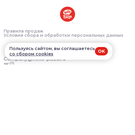
Правила продаж
Условия сбора и обработки персональных данных
Пользуясь сайтом, вы соглашаетесь
OK
со сбором cookies
Company@hello-pizza.ru
Краснообск, 244/5 - 10:00-22:00 Мичурина, 12 -
10:00-22:00 Татьяны Снежиной, - 40 10:00-22:00
Большевистская, 45/1 - 10:00-22:00
В приложении удобнее!
© 2026, Hello pizza. Все права защищены