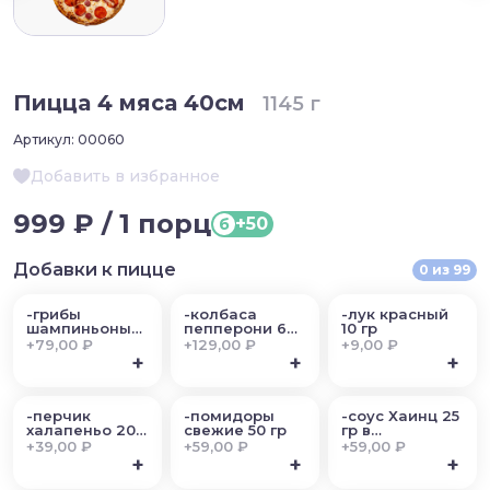
Пицца 4 мяса 40см
1145 г
Артикул:
00060
Добавить в избранное
999 ₽ / 1 порц
+50
б
Добавки к пицце
0
из
99
-грибы
-колбаса
-лук красный
шампиньоны
пепперони 60
10 гр
50 гр
гр
+
79,00 ₽
+
129,00 ₽
+
9,00 ₽
+
+
+
-перчик
-помидоры
-соус Хаинц 25
халапеньо 20
свежие 50 гр
гр в
гр
ассортименте
+
39,00 ₽
+
59,00 ₽
+
59,00 ₽
+
+
+