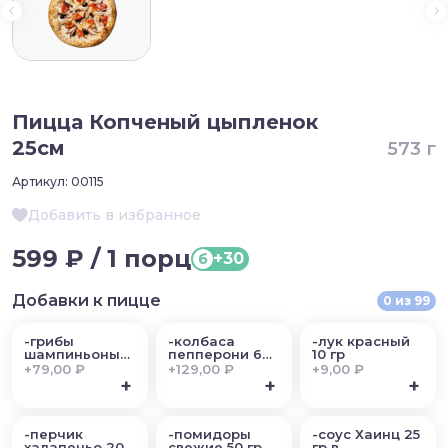
Пицца Копченый цыпленок
25см
573 г
Артикул:
00115
Добавить в избранное
599 ₽ / 1 порц
+30
б
Добавки к пицце
0
из
99
-грибы
-колбаса
-лук красный
шампиньоны
пепперони 60
10 гр
50 гр
гр
+
79,00 ₽
+
129,00 ₽
+
9,00 ₽
+
+
+
-перчик
-помидоры
-соус Хаинц 25
халапеньо 20
свежие 50 гр
гр в