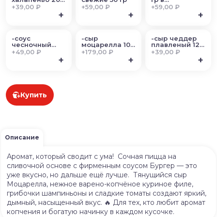
гр
ассортименте
+
39,00 ₽
+
59,00 ₽
+
59,00 ₽
+
+
+
-соус
-сыр
-сыр чеддер
чесночный
моцарелла 100
плавленый 12
25гр
гр
гр
+
49,00 ₽
+
179,00 ₽
+
39,00 ₽
+
+
+
Купить
Описание
Аромат, который сводит с ума! Сочная пицца на
сливочной основе с фирменным соусом Бургер — это
уже вкусно, но дальше ещё лучше. Тянущийся сыр
Моцарелла, нежное варено-копчёное куриное филе,
грибочки шампиньоны и сладкие томаты создают яркий,
дымный, насыщенный вкус. 🔥 Для тех, кто любит аромат
копчения и богатую начинку в каждом кусочке.