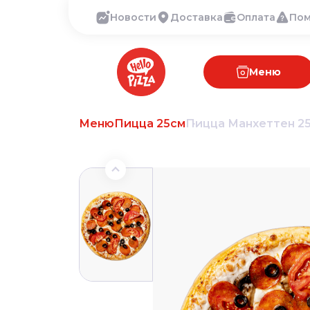
Новости
Доставка
Оплата
По
Меню
Меню
Пицца 25см
Пицца Манхеттен 2