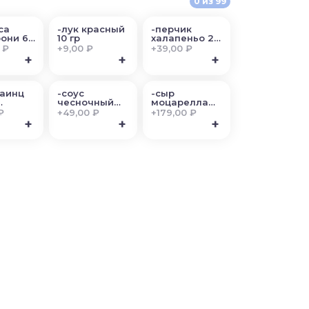
0
из
99
са
-лук красный
-перчик
они 60
10 гр
халапеньо 20
гр
 ₽
+
9,00 ₽
+
39,00 ₽
+
+
+
Хаинц
-соус
-сыр
чесночный
моцарелла
именте
25гр
100 гр
₽
+
49,00 ₽
+
179,00 ₽
+
+
+