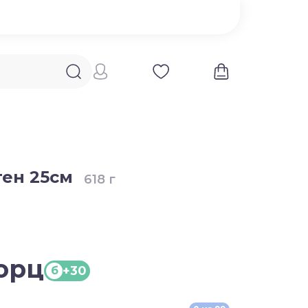
ен 25см
618 г
порц
+30
б