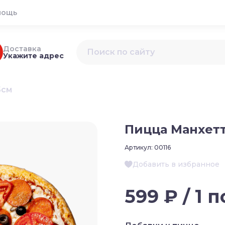
мощь
Доставка
Укажите адрес
5см
Пицца Манхетт
Артикул:
00116
Добавить в избранное
599 ₽ / 1 