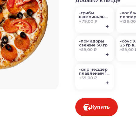
Добавки к пицце
-грибы
-колба
шампиньоны
пеппер
50 гр
гр
+
79,00 ₽
+
129,00
+
-помидоры
-соус 
свежие 50 гр
25 гр в
ассорт
+
59,00 ₽
+
59,00 
+
-сыр чеддер
плавленый 12
гр
+
39,00 ₽
+
Купить