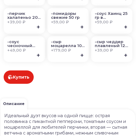
-перчик
-помидоры
-соус Хаинц 25
халапеньо 20
свежие 50 гр
гр в
гр
ассортименте
+
39,00 ₽
+
59,00 ₽
+
59,00 ₽
+
+
+
-соус
-сыр
-сыр чеддер
чесночный
моцарелла 100
плавленый 12
25гр
гр
гр
+
49,00 ₽
+
179,00 ₽
+
39,00 ₽
+
+
+
Купить
Описание
Идеальный дуэт вкусов на одной пицце: острая
половинка с пикантной пепперони, томатным соусом и
моцареллой для любителей перчинки, вторая — сытная
ветчина с ароматными грибами, нежным сливочным