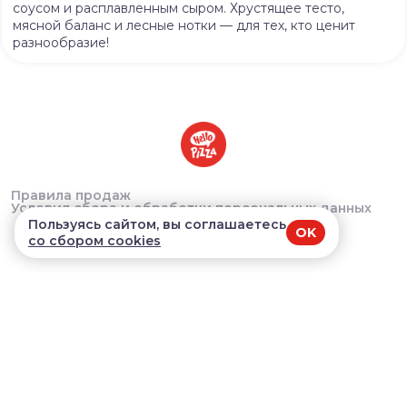
соусом и расплавленным сыром. Хрустящее тесто,
мясной баланс и лесные нотки — для тех, кто ценит
разнообразие!
Правила продаж
Условия сбора и обработки персональных данных
Пользуясь сайтом, вы соглашаетесь
OK
со сбором cookies
Company@hello-pizza.ru
Краснообск, 244/5 - 10:00-22:00 Мичурина, 12 -
10:00-22:00 Татьяны Снежиной, - 40 10:00-22:00
Большевистская, 45/1 - 10:00-22:00
В приложении удобнее!