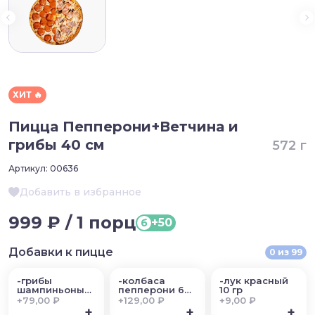
ХИТ 🔥
Пицца Пепперони+Ветчина и
грибы 40 см
572 г
Артикул:
00636
Добавить в избранное
999 ₽ / 1 порц
+50
б
Добавки к пицце
0
из
99
-грибы
-колбаса
-лук красный
шампиньоны
пепперони 60
10 гр
50 гр
гр
+
79,00 ₽
+
129,00 ₽
+
9,00 ₽
+
+
+