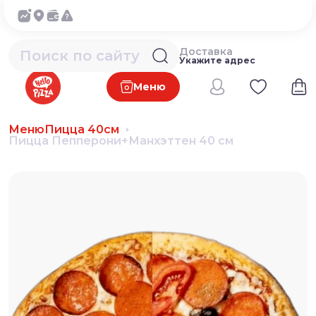
Доставка
Укажите адрес
Меню
Меню
Пицца 40см
Пицца Пепперони+Манхэттен 40 см