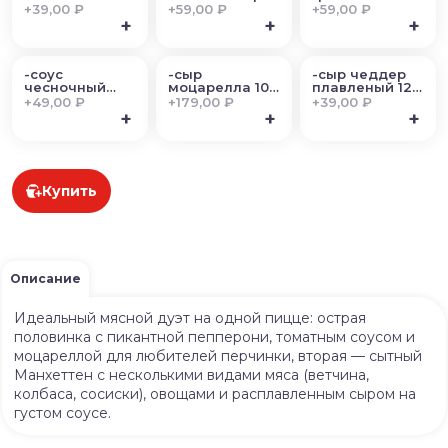
гр
ассортименте
+
39,00 ₽
+
59,00 ₽
+
59,00 ₽
+
+
+
-соус
-сыр
-сыр чеддер
чесночный
моцарелла 100
плавленый 12
25гр
гр
гр
+
49,00 ₽
+
179,00 ₽
+
39,00 ₽
+
+
+
Купить
Описание
Идеальный мясной дуэт на одной пицце: острая
половинка с пикантной пепперони, томатным соусом и
моцареллой для любителей перчинки, вторая — сытный
Манхеттен с несколькими видами мяса (ветчина,
колбаса, сосиски), овощами и расплавленным сыром на
густом соусе.