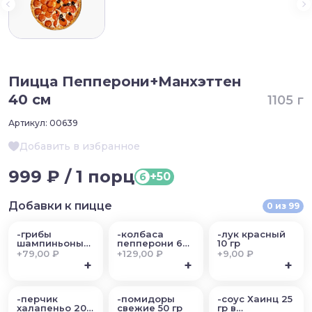
Пицца Пепперони+Манхэттен
40 см
1105 г
Артикул:
00639
Добавить в избранное
999 ₽ / 1 порц
+50
б
Добавки к пицце
0
из
99
-грибы
-колбаса
-лук красный
шампиньоны
пепперони 60
10 гр
50 гр
гр
+
79,00 ₽
+
129,00 ₽
+
9,00 ₽
+
+
+
-перчик
-помидоры
-соус Хаинц 25
халапеньо 20
свежие 50 гр
гр в