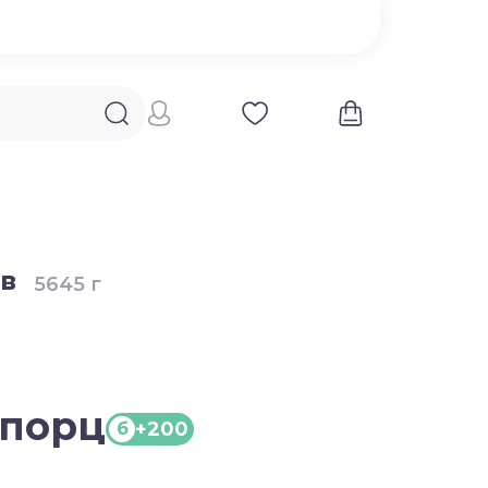
в
5645 г
1 порц
+200
б