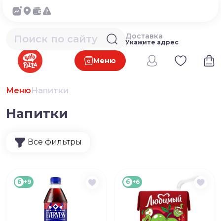
Доставка
Укажите адрес
Меню
Меню
Напитки
Напитки
Все фильтры
б
+9
б
+6