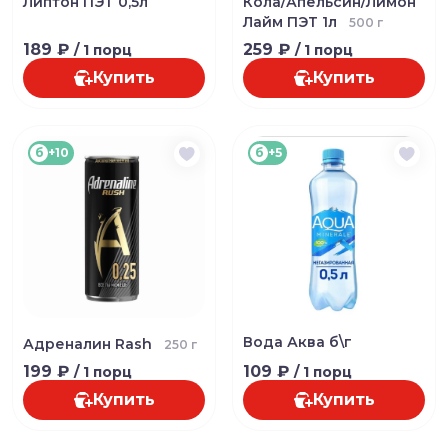
Липтон ПЭТ 0,5л
Кола/Апельсин/Лимон
Лайм ПЭТ 1л
500 г
189 ₽
259 ₽
/ 1 порц
/ 1 порц
Купить
Купить
б
+10
б
+5
Вода Аква б\г
Адреналин Rash
250 г
199 ₽
109 ₽
/ 1 порц
/ 1 порц
Купить
Купить